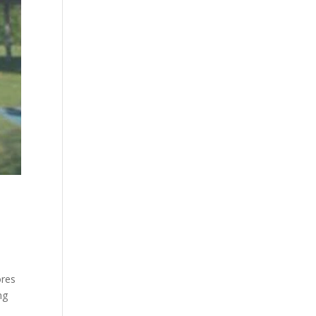
ores
ng