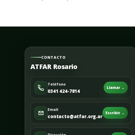
CONTACTO
ATFAR Rosario
Teléfono
Llamar →
0341 424-7814
Email
Escribir →
contacto@atfar.org.ar
Dirección