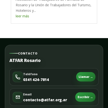
Rosario y la Unión de Trabajadores del Turismo,
Hoteleros y...
leer más
CONTACTO
ATFAR Rosario
Teléfono
Llamar →
0341 424-7814
Email
Escribir →
contacto@atfar.org.ar