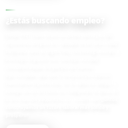
BOLSA DE TRABAJO
¿Estás buscando empleo?
Desde 1927, nuestra asociación ha sido el pilar de
representación para los trabajadores en la actividad
farmacéutica en la región. Hoy, nos enorgullece abrir
este espacio para ofrecer una oportunidad
invaluable a aquellos que buscan nuevas
oportunidades laborales. Si estás en busca de un
nuevo desafío profesional, te invitamos a compartir
tu experiencia con nosotros. Completá el formulario
a continuación y adjuntá tu currículum vitae.
¡Juntos,
construyamos un futuro laboral más sólido y
próspero!