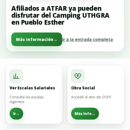
Afiliados a ATFAR ya pueden
disfrutar del Camping UTHGRA
en Pueblo Esther
Más información
→
Ir a la entrada completa
Ver Escalas Salariales
Obra Social
Consultá las escalas
Accedé al sitio de OSPF.
vigentes.
Ir
→
Más info
→