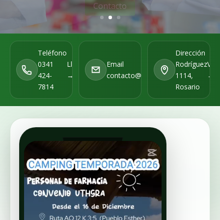
Teléfono
Dirección
0341
Llamar
Email
Rodríguez
Escribir
Ver
424-
→
contacto@atfar.org.ar
1114,
→
→
7814
Rosario