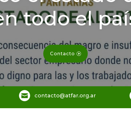
en todo el paí
Contacto

contacto@atfar.org.ar