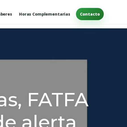
beres
Horas Complementarias
Contacto
as, FATFA
e alerta