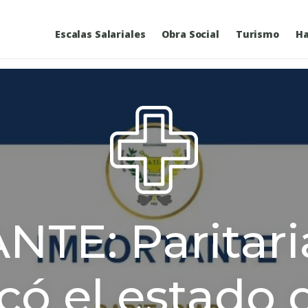
Escalas Salariales
Obra Social
Turismo
Ha
TE: Paritari
ó el estado d