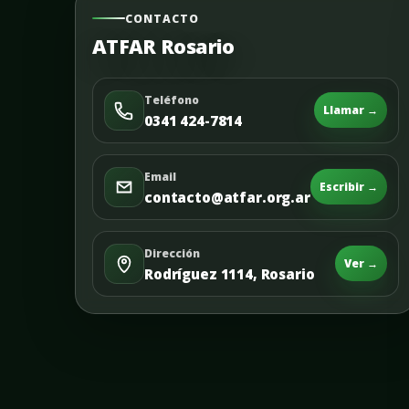
CONTACTO
ATFAR Rosario
Teléfono
Llamar →
0341 424-7814
Email
Escribir →
contacto@atfar.org.ar
Dirección
Ver →
Rodríguez 1114, Rosario