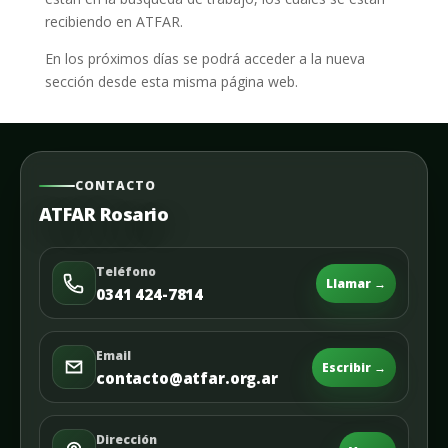
recibiendo en ATFAR.
En los próximos días se podrá acceder a la nueva
sección desde esta misma página web.
CONTACTO
ATFAR Rosario
Teléfono
Llamar →
0341 424-7814
Email
Escribir →
contacto@atfar.org.ar
Dirección