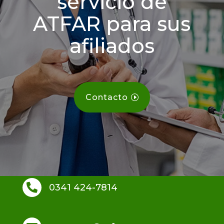
servicio de
ATFAR para sus
afiliados
Contacto

0341 424-7814